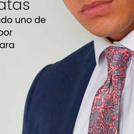
atas
ndo uno de
por
para