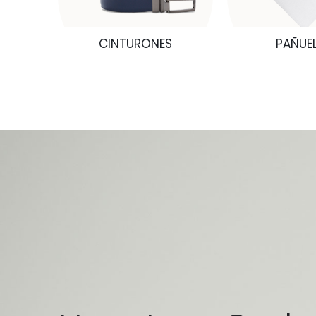
S
CINTURONES
PAÑUE