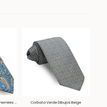
Corbata Verde Petroleo Cachemires Dorados
Corbata Verde Dibujos Beige