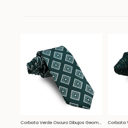
Corbata Liberty Verde Petroleo Cachemires Dorados y Verdes
Corbata Verde Oscuro Dibujos Geometricos Grandes