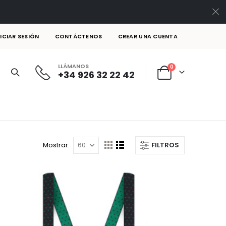
NICIAR SESIÓN
CONTÁCTENOS
CREAR UNA CUENTA
LLÁMANOS
artículos
0
+34 926 32 22 42
Cart
Mostrar
FILTROS
Ver
Parrilla
Lista
como