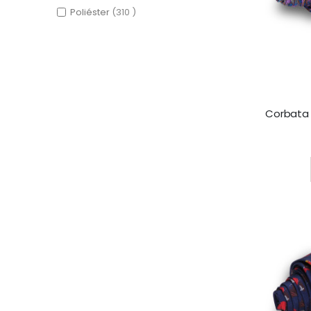
items
Poliéster
310
Rating: