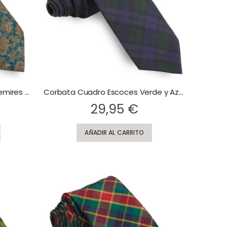
Corbata Verde Botella Cachemires Ocres
Corbata Cuadro Escoces Verde y Azul Marino
Rating:
29,95 €
AÑADIR AL CARRITO