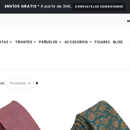
ENVÍOS GRATIS *
A partir de 30€,
CONSULTE LAS CONDICIONES
I
ATAS
TIRANTES
PAÑUELOS
ACCESORIOS
FULARES
BLOG
Fijar
por
Dirección
Descendente