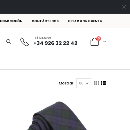
NICIAR SESIÓN
CONTÁCTENOS
CREAR UNA CUENTA
LLÁMANOS
artículos
0
+34 926 32 22 42
Cart
Mostrar
Ver
Parrilla
Lista
como