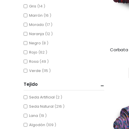
items
Gris
14
items
Marrón
16
items
Morado
17
items
Naranja
12
items
Negro
8
items
Rojo
62
Rating:
items
Rosa
49
items
Verde
115
Tejido
items
Seda Artificial
2
items
Seda Natural
216
items
Lana
19
items
Algodón
109