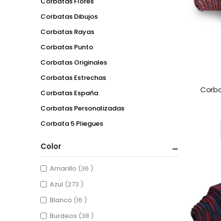
Corbatas Flores
Corbatas Dibujos
Corbatas Rayas
Corbatas Punto
Corbatas Originales
Corbatas Estrechas
Corba
Corbatas España
Rating:
Corbatas Personalizadas
Corbata 5 Pliegues
Color
items
Amarillo
36
items
Azul
273
items
Blanco
16
items
Burdeos
38