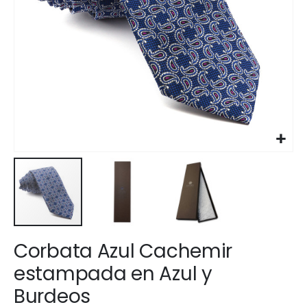
Saltar
Corbata Azul Cachemir
al
comienzo
estampada en Azul y
de
Burdeos
la
galería