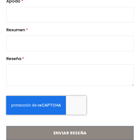
Apodo
star
stars
stars
stars
stars
Resumen
Reseña
ENVIAR RESEÑA