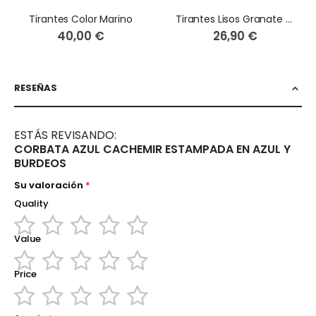
Tirantes Color Marino
Tirantes Lisos Granate o Burdeos
40,00 €
26,90 €
RESEÑAS
ESTÁS REVISANDO:
CORBATA AZUL CACHEMIR ESTAMPADA EN AZUL Y
BURDEOS
Su valoración
Quality
Value
1
2
3
4
5
star
stars
stars
stars
stars
Price
1
2
3
4
5
star
stars
stars
stars
stars
1
2
3
4
5