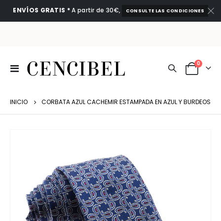
ENVÍOS GRATIS *
A partir de 30€,
CONSULTE LAS CONDICIONES
artículo
0
Toggle
Cart
Nav
INICIO
CORBATA AZUL CACHEMIR ESTAMPADA EN AZUL Y BURDEOS
Saltar
al
final
de
la
galería
de
imágenes