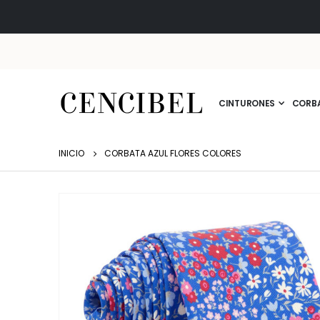
CINTURONES
CORB
INICIO
CORBATA AZUL FLORES COLORES
Saltar
al
final
de
la
galería
de