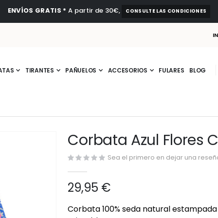
ENVÍOS GRATIS *
A partir de 30€,
CONSULTE LAS CONDICIONES
I
ATAS
TIRANTES
PAÑUELOS
ACCESORIOS
FULARES
BLOG
Corbata Azul Flores 
Sea el primero en dejar una reseña
29,95 €
Corbata 100% seda natural estampada en