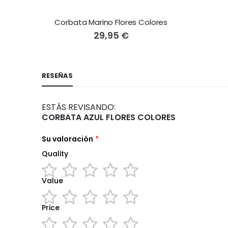
Corbata Marino Flores Colores
29,95 €
RESEÑAS
ESTÁS REVISANDO:
CORBATA AZUL FLORES COLORES
Su valoración
Quality
Value
1
2
3
4
5
star
stars
stars
stars
stars
Price
1
2
3
4
5
star
stars
stars
stars
stars