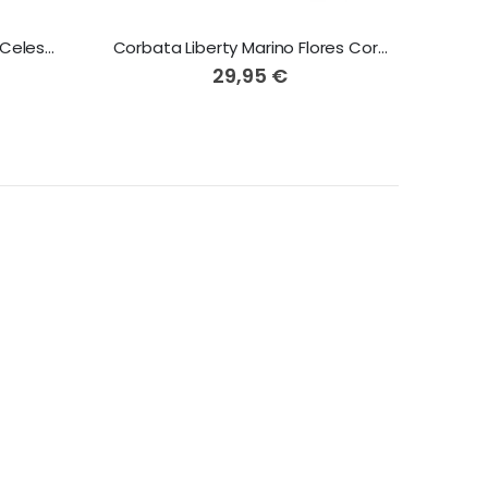
Corbata Liberty Azul Flores Celestes y Corales
Corbata Liberty Marino Flores Corales y Rosas
29,95 €