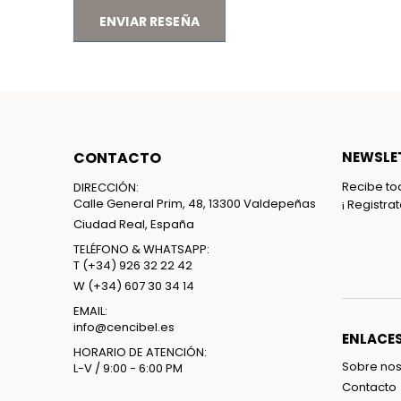
ENVIAR RESEÑA
CONTACTO
NEWSLET
Recibe to
DIRECCIÓN:
Calle General Prim, 48, 13300 Valdepeñas
¡ Registra
Ciudad Real, España
TELÉFONO & WHATSAPP:
T
(+34) 926 32 22 42
W
(+34) 607 30 34 14
EMAIL:
info@cencibel.es
ENLACES
HORARIO DE ATENCIÓN:
Sobre nos
L-V / 9:00 - 6:00 PM
Contacto