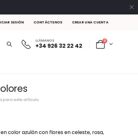
NICIAR SESIÓN
CONTÁCTENOS
CREAR UNA CUENTA
LLÁMANOS
artículos
0
+34 926 32 22 42
Cart
Colores
 para este artículo
 color azulón con flores en celeste, rosa,