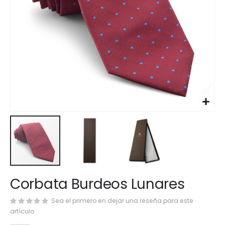
Saltar
Corbata Burdeos Lunares
al
comienzo
Sea el primero en dejar una reseña para este
de
artículo
la
galería