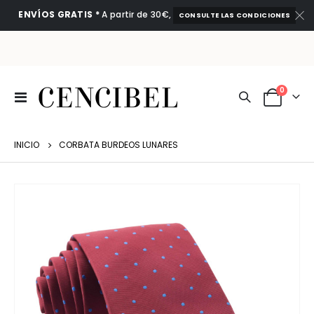
ENVÍOS GRATIS *
A partir de 30€,
CONSULTE LAS CONDICIONES
artículo
0
Toggle
Cart
Nav
INICIO
CORBATA BURDEOS LUNARES
Saltar
al
final
de
la
galería
de
imágenes