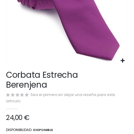
Saltar
Corbata Estrecha
al
comienzo
Berenjena
de
la
Sea el primero en dejar una reseña para este
galería
artículo
de
imágenes
24,00 €
DISPONIBILIDAD:
DISPONIBLE