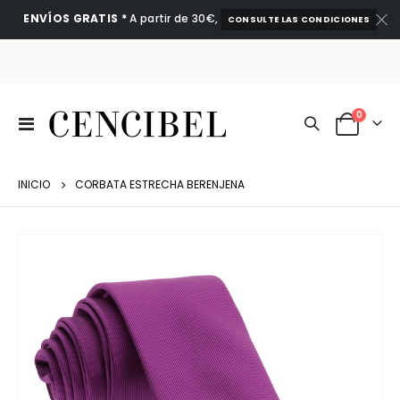
ENVÍOS GRATIS *
A partir de 30€,
CONSULTE LAS CONDICIONES
artículo
0
Toggle
Cart
Nav
INICIO
CORBATA ESTRECHA BERENJENA
Saltar
al
final
de
la
galería
de
imágenes