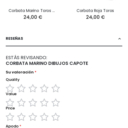
Corbata Marino Toros Rojos
Corbata Roja Toros
24,00 €
24,00 €
RESEÑAS
ESTÁS REVISANDO:
CORBATA MARINO DIBUJOS CAPOTE
Su valoración
Quality
Value
1
2
3
4
5
star
stars
stars
stars
stars
Price
1
2
3
4
5
star
stars
stars
stars
stars
1
2
3
4
5
Apodo