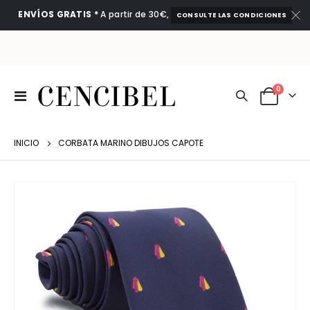
ENVÍOS GRATIS *
A partir de 30€,
CONSULTE LAS CONDICIONES
artículo
0
Toggle
Cart
Nav
INICIO
CORBATA MARINO DIBUJOS CAPOTE
Saltar
al
final
de
la
galería
de
imágenes