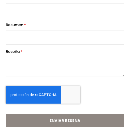
star
stars
stars
stars
stars
Resumen
Reseña
ENVIAR RESEÑA