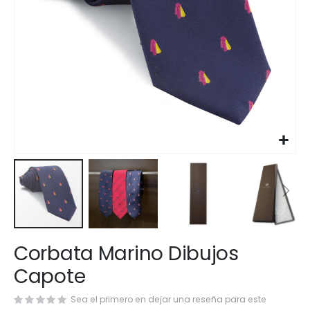
Saltar
Corbata Marino Dibujos
al
comienzo
Capote
de
la
Sea el primero en dejar una reseña para este
galería