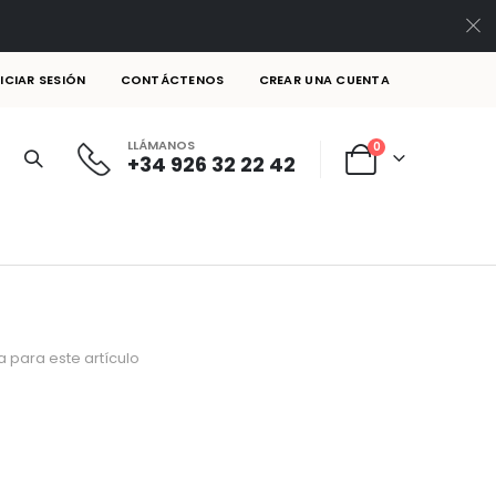
NICIAR SESIÓN
CONTÁCTENOS
CREAR UNA CUENTA
LLÁMANOS
artículos
0
+34 926 32 22 42
Cart
 para este artículo