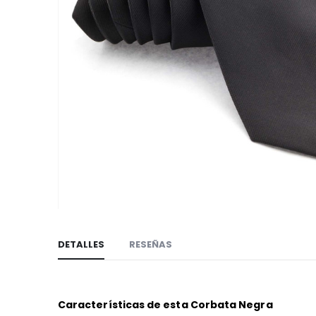
imágenes
Saltar
al
DETALLES
RESEÑAS
comienzo
de
la
galería
Características de esta Corbata Negra