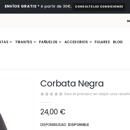
ENVÍOS GRATIS *
A partir de 30€,
CONSULTE LAS CONDICIONES
I
ATAS
TIRANTES
PAÑUELOS
ACCESORIOS
FULARES
BLOG
Corbata Negra
Sea el primero en dejar una reseña
24,00 €
DISPONIBILIDAD:
DISPONIBLE