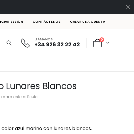
NICIAR SESIÓN
CONTÁCTENOS
CREAR UNA CUENTA
LLÁMANOS
artículos
0
+34 926 32 22 42
Cart
o Lunares Blancos
 para este artículo
color azul marino con lunares blancos.