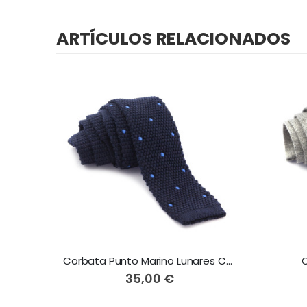
comienzo
de
ARTÍCULOS RELACIONADOS
la
galería
de
imágenes
Corbata Punto Marino Lunares Celestes
35,00 €