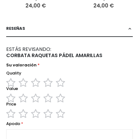
24,00 €
24,00 €
RESEÑAS
ESTÁS REVISANDO:
CORBATA RAQUETAS PÁDEL AMARILLAS
Su valoración
Quality
Value
1
2
3
4
5
star
stars
stars
stars
stars
Price
1
2
3
4
5
star
stars
stars
stars
stars
1
2
3
4
5
Apodo
star
stars
stars
stars
stars