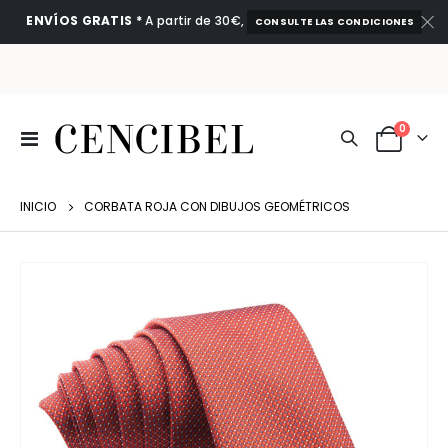
ENVÍOS GRATIS *
A partir de 30€,
CONSULTE LAS CONDICIONES
artículo
0
Toggle
Cart
Nav
INICIO
CORBATA ROJA CON DIBUJOS GEOMÉTRICOS
Saltar
al
final
de
la
galería
de
imágenes