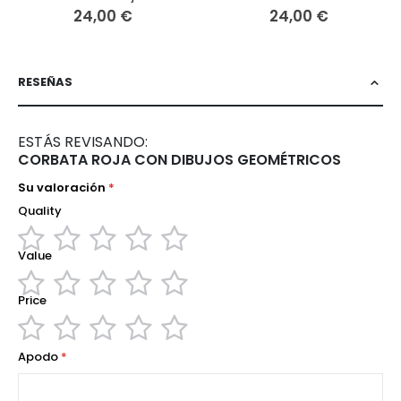
24,00 €
24,00 €
RESEÑAS
ESTÁS REVISANDO:
CORBATA ROJA CON DIBUJOS GEOMÉTRICOS
Su valoración
Quality
Value
1
2
3
4
5
star
stars
stars
stars
stars
Price
1
2
3
4
5
star
stars
stars
stars
stars
1
2
3
4
5
Apodo
star
stars
stars
stars
stars