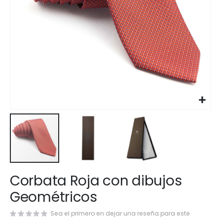
Saltar
Corbata Roja con dibujos
al
comienzo
Geométricos
de
la
Sea el primero en dejar una reseña para este
galería