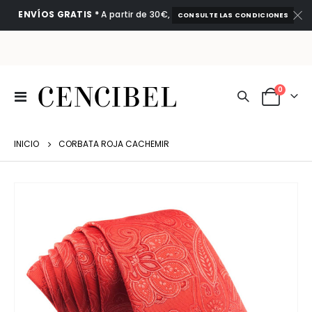
ENVÍOS GRATIS *
A partir de 30€,
CONSULTE LAS CONDICIONES
artículo
0
Toggle
Cart
Nav
INICIO
CORBATA ROJA CACHEMIR
Saltar
al
final
de
la
galería
de
imágenes