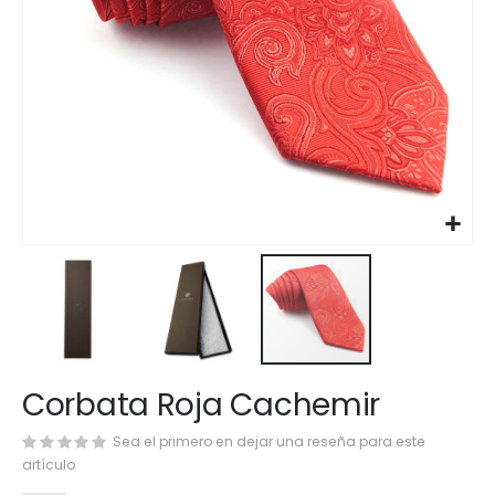
Saltar
Corbata Roja Cachemir
al
comienzo
Sea el primero en dejar una reseña para este
de
artículo
la
galería