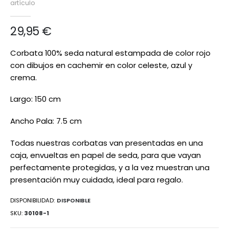
artículo
de
imágenes
29,95 €
Corbata 100% seda natural estampada de color rojo
con dibujos en cachemir en color celeste, azul y
crema.
Largo: 150 cm
Ancho Pala: 7.5 cm
Todas nuestras corbatas van presentadas en una
caja, envueltas en papel de seda, para que vayan
perfectamente protegidas, y a la vez muestran una
presentación muy cuidada, ideal para regalo.
DISPONIBILIDAD:
DISPONIBLE
SKU
30108-1