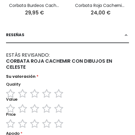
Corbata Burdeos Cachemir con tonos Azules
Corbata Roja Cachemir en tonos Rojos y Azules
29,95 €
24,00 €
RESEÑAS
ESTÁS REVISANDO:
CORBATA ROJA CACHEMIR CON DIBUJOS EN
CELESTE
Su valoración
Quality
Value
1
2
3
4
5
star
stars
stars
stars
stars
Price
1
2
3
4
5
star
stars
stars
stars
stars
1
2
3
4
5
Apodo