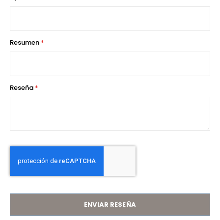
star
stars
stars
stars
stars
Resumen
Reseña
ENVIAR RESEÑA