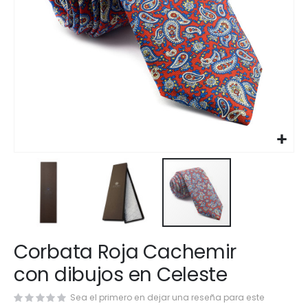
Saltar
Corbata Roja Cachemir
al
comienzo
con dibujos en Celeste
de
la
Sea el primero en dejar una reseña para este
galería