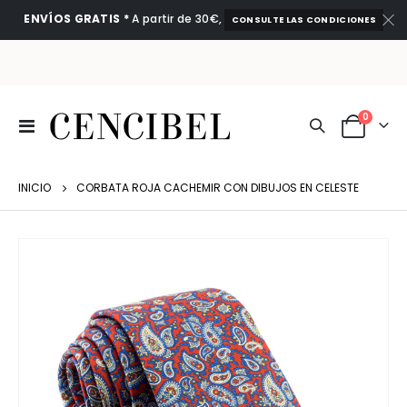
ENVÍOS GRATIS *
A partir de 30€,
CONSULTE LAS CONDICIONES
artículo
0
Toggle
Cart
Nav
INICIO
CORBATA ROJA CACHEMIR CON DIBUJOS EN CELESTE
Saltar
al
final
de
la
galería
de
imágenes