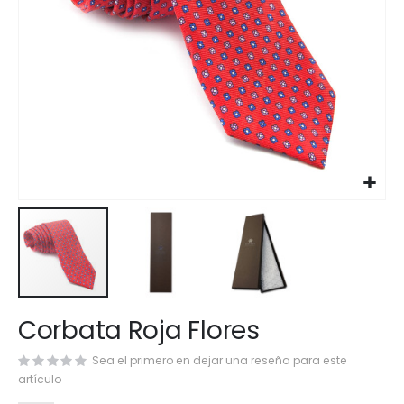
Saltar
Corbata Roja Flores
al
comienzo
Sea el primero en dejar una reseña para este
de
artículo
la
galería