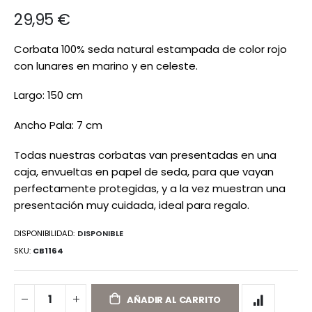
de
29,95 €
imágenes
Corbata 100% seda natural estampada de color rojo
con lunares en marino y en celeste.
Largo: 150 cm
Ancho Pala: 7 cm
Todas nuestras corbatas van presentadas en una
caja, envueltas en papel de seda, para que vayan
perfectamente protegidas, y a la vez muestran una
presentación muy cuidada, ideal para regalo.
DISPONIBILIDAD:
DISPONIBLE
SKU
CB1164
AÑADIR AL CARRITO