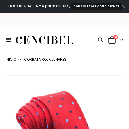
ENVÍOS GRATIS *
A partir de 30€,
CONSULTE LAS CONDICIONES
artículo
0
Toggle
Cart
Nav
INICIO
CORBATA ROJA LUNARES
Saltar
al
final
de
la
galería
de
imágenes