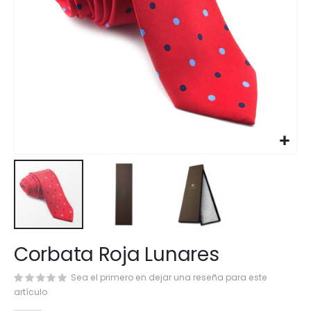
Saltar
Corbata Roja Lunares
al
comienzo
Sea el primero en dejar una reseña para este
de
artículo
la
galería