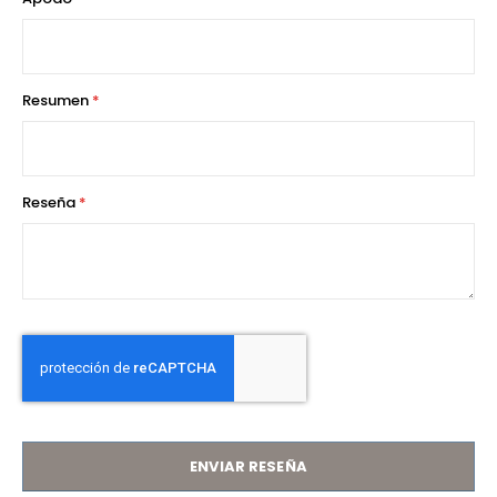
star
stars
stars
stars
stars
Resumen
Reseña
ENVIAR RESEÑA