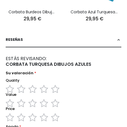
Corbata Burdeos Dibujos Geométricos Celestes
Corbata Azul Turquesa Dibujos Fucsias y Rosas
29,95 €
29,95 €
RESEÑAS
ESTÁS REVISANDO:
CORBATA TURQUESA DIBUJOS AZULES
Su valoración
Quality
Value
1
2
3
4
5
star
stars
stars
stars
stars
Price
1
2
3
4
5
star
stars
stars
stars
stars
1
2
3
4
5
Apodo