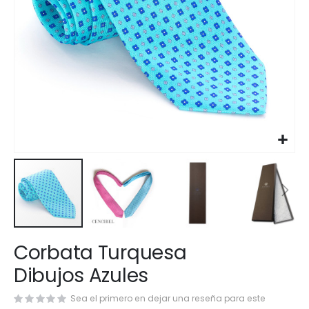
Saltar
Corbata Turquesa
al
comienzo
Dibujos Azules
de
la
Sea el primero en dejar una reseña para este
galería