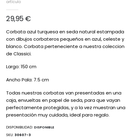
artículo
de
imágenes
29,95 €
Corbata azul turquesa en seda natural estampada
con dibujos corbateros pequeños en azul, celeste y
blanco. Corbata perteneciente a nuestra coleccion
de Classici.
Largo: 150 cm
Ancho Pala: 7.5 cm
Todas nuestras corbatas van presentadas en una
caja, envueltas en papel de seda, para que vayan
perfectamente protegidas, y a la vez muestran una
presentación muy cuidada, ideal para regalo.
DISPONIBILIDAD:
DISPONIBLE
SKU
30607-3