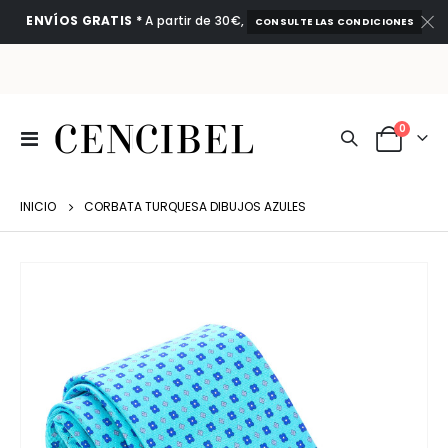
ENVÍOS GRATIS *
A partir de 30€,
CONSULTE LAS CONDICIONES
artículo
0
Toggle
Cart
Nav
INICIO
CORBATA TURQUESA DIBUJOS AZULES
Saltar
al
final
de
la
galería
de
imágenes