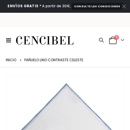
ENVÍOS GRATIS *
A partir de 30€,
CONSULTE LAS CONDICIONES
artículo
0
Toggle
Cart
Nav
INICIO
PAÑUELO LINO CONTRASTE CELESTE
Saltar
al
final
de
la
galería
de
imágenes