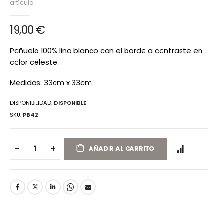
artículo
de
imágenes
19,00 €
Pañuelo 100% lino blanco con el borde a contraste en
color celeste.
Medidas: 33cm x 33cm
DISPONIBILIDAD:
DISPONIBLE
SKU
PB42
AÑADIR AL CARRITO