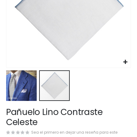
Saltar
Pañuelo Lino Contraste
al
comienzo
Celeste
de
la
Sea el primero en dejar una reseña para este
galería