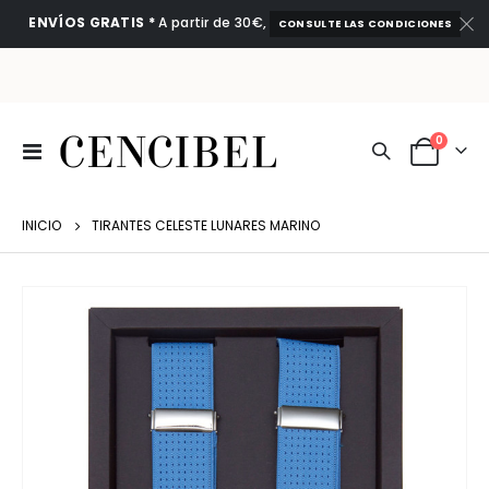
ENVÍOS GRATIS *
A partir de 30€,
CONSULTE LAS CONDICIONES
artículo
0
Toggle
Cart
Nav
INICIO
TIRANTES CELESTE LUNARES MARINO
Saltar
al
final
de
la
galería
de
imágenes