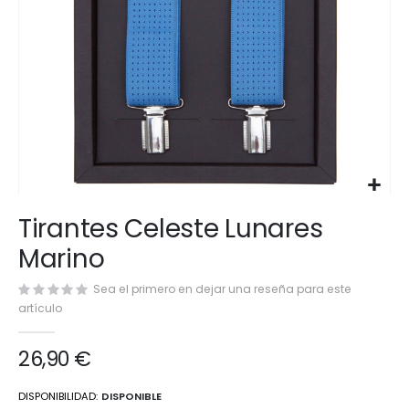
Saltar
Tirantes Celeste Lunares
al
comienzo
Marino
de
la
Sea el primero en dejar una reseña para este
galería
artículo
de
imágenes
26,90 €
DISPONIBILIDAD:
DISPONIBLE