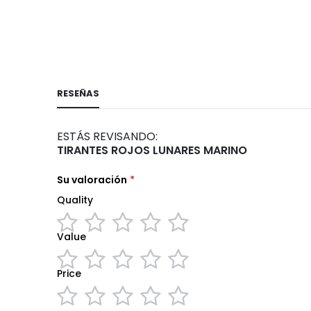
comienzo
de
la
galería
de
RESEÑAS
imágenes
ESTÁS REVISANDO:
TIRANTES ROJOS LUNARES MARINO
Su valoración
Quality
Value
1
2
3
4
5
star
stars
stars
stars
stars
Price
1
2
3
4
5
star
stars
stars
stars
stars