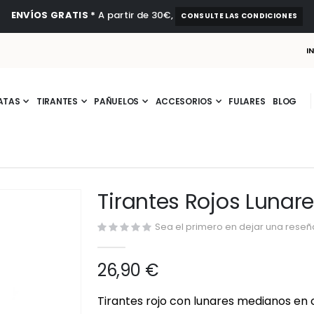
ENVÍOS GRATIS *
A partir de 30€,
CONSULTE LAS CONDICIONES
I
ATAS
TIRANTES
PAÑUELOS
ACCESORIOS
FULARES
BLOG
Tirantes Rojos Lunar
Sea el primero en dejar una reseña
26,90 €
Tirantes rojo con lunares medianos en c