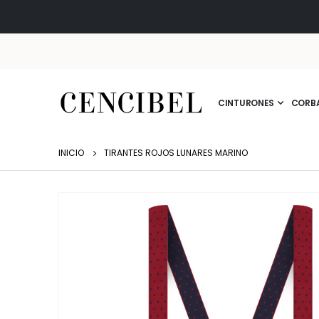
CINTURONES
CORB
INICIO
TIRANTES ROJOS LUNARES MARINO
Saltar
al
final
de
la
galería
de