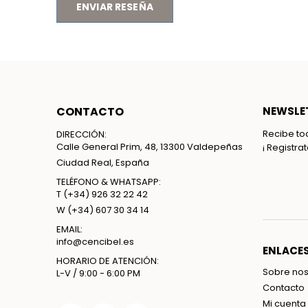
ENVIAR RESEÑA
CONTACTO
NEWSLET
Recibe to
DIRECCIÓN:
Calle General Prim, 48, 13300 Valdepeñas
¡ Registra
Ciudad Real, España
TELÉFONO & WHATSAPP:
T
(+34) 926 32 22 42
W
(+34) 607 30 34 14
EMAIL:
info@cencibel.es
ENLACES
HORARIO DE ATENCIÓN:
Sobre nos
L-V / 9:00 - 6:00 PM
Contacto
Mi cuenta