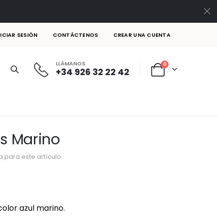
NICIAR SESIÓN
CONTÁCTENOS
CREAR UNA CUENTA
LLÁMANOS
artículos
0
+34 926 32 22 42
Cart
es Marino
 para este artículo
olor azul marino.