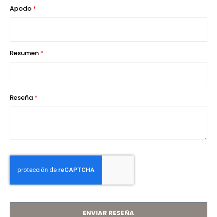
1
2
3
4
5
Apodo
star
stars
stars
stars
stars
Resumen
Reseña
ENVIAR RESEÑA