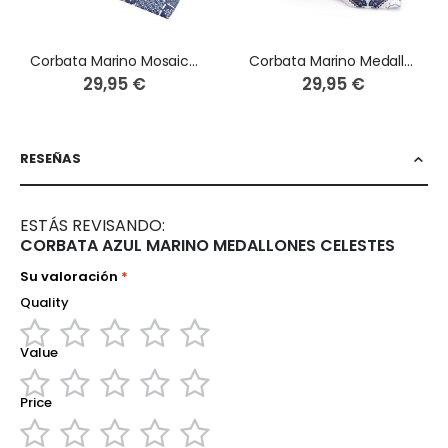
Corbata Marino Mosaico Blanco
Corbata Marino Medallones Celestes
29,95 €
29,95 €
RESEÑAS
ESTÁS REVISANDO:
CORBATA AZUL MARINO MEDALLONES CELESTES
Su valoración
Quality
Value
1
2
3
4
5
star
stars
stars
stars
stars
Price
1
2
3
4
5
star
stars
stars
stars
stars