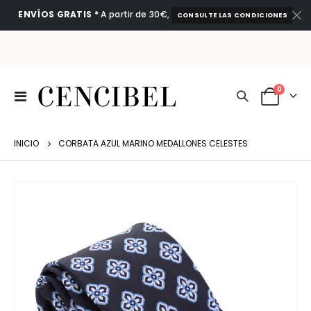
ENVÍOS GRATIS *
A partir de 30€,
CONSULTE LAS CONDICIONES
artículo
0
Toggle
Cart
Nav
INICIO
CORBATA AZUL MARINO MEDALLONES CELESTES
Saltar
al
final
de
la
galería
de
imágenes