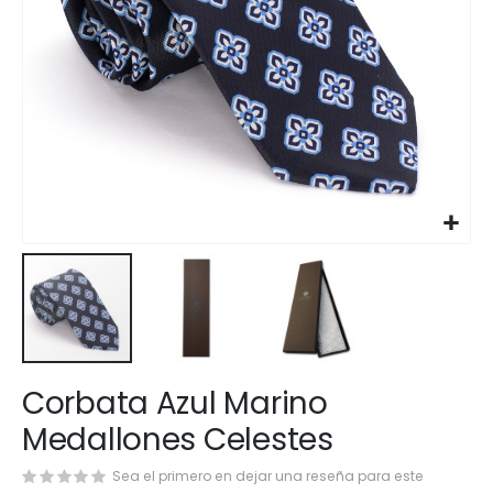
Saltar
Corbata Azul Marino
al
comienzo
Medallones Celestes
de
la
Sea el primero en dejar una reseña para este
galería