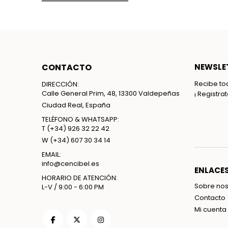
CONTACTO
NEWSLET
Recibe to
DIRECCIÓN:
Calle General Prim, 48, 13300 Valdepeñas
¡ Registra
Ciudad Real, España
TELÉFONO & WHATSAPP:
T
(+34) 926 32 22 42
W
(+34) 607 30 34 14
EMAIL:
info@cencibel.es
ENLACES
HORARIO DE ATENCIÓN:
Sobre nos
L-V / 9:00 - 6:00 PM
Contacto
Mi cuenta