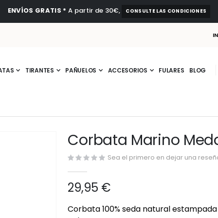
ENVÍOS GRATIS *
A partir de 30€,
CONSULTE LAS CONDICIONES
I
ATAS
TIRANTES
PAÑUELOS
ACCESORIOS
FULARES
BLOG
Corbata Marino Meda
Sea el primero en dejar una reseña
29,95 €
Corbata 100% seda natural estampada 