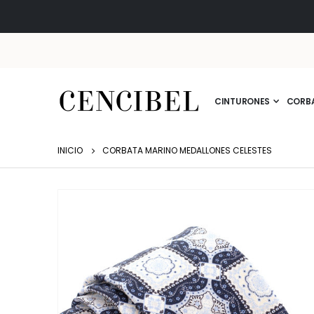
CINTURONES
CORB
INICIO
CORBATA MARINO MEDALLONES CELESTES
Saltar
al
final
de
la
galería
de