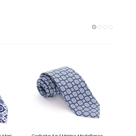
Corbata Blanca Medallones Marino y Celeste
Corbata Azul Marino Medallones Celestes y Marino