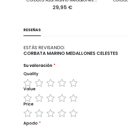
29,95 €
RESEÑAS
ESTÁS REVISANDO:
CORBATA MARINO MEDALLONES CELESTES
Su valoración
Quality
Value
1
2
3
4
5
star
stars
stars
stars
stars
Price
1
2
3
4
5
star
stars
stars
stars
stars
1
2
3
4
5
Apodo
star
stars
stars
stars
stars