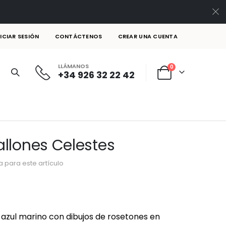
NICIAR SESIÓN
CONTÁCTENOS
CREAR UNA CUENTA
LLÁMANOS
artículos
0
+34 926 32 22 42
Cart
llones Celestes
 para este artículo
azul marino con dibujos de rosetones en