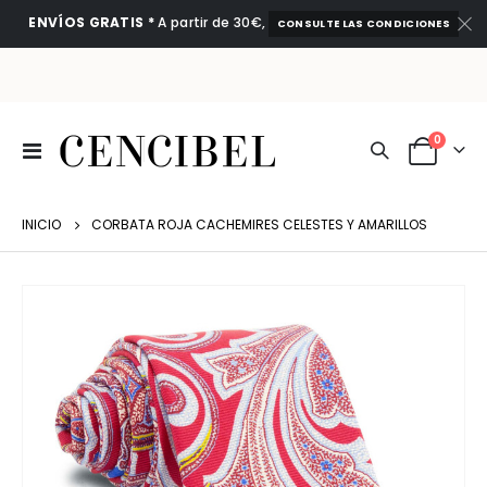
ENVÍOS GRATIS *
A partir de 30€,
CONSULTE LAS CONDICIONES
artículo
0
Toggle
Cart
Nav
INICIO
CORBATA ROJA CACHEMIRES CELESTES Y AMARILLOS
Saltar
al
final
de
la
galería
de
imágenes