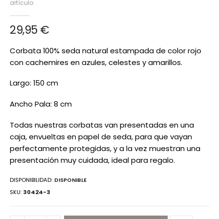
artículo
de
imágenes
29,95 €
Corbata 100% seda natural estampada de color rojo
con cachemires en azules, celestes y amarillos.
Largo: 150 cm
Ancho Pala: 8 cm
Todas nuestras corbatas van presentadas en una
caja, envueltas en papel de seda, para que vayan
perfectamente protegidas, y a la vez muestran una
presentación muy cuidada, ideal para regalo.
DISPONIBILIDAD:
DISPONIBLE
SKU
30424-3