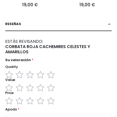
19,00 €
19,00 €
RESEÑAS
ESTÁS REVISANDO:
CORBATA ROJA CACHEMIRES CELESTES Y
AMARILLOS
Su valoración
Quality
Value
1
2
3
4
5
star
stars
stars
stars
stars
Price
1
2
3
4
5
star
stars
stars
stars
stars
1
2
3
4
5
Apodo
star
stars
stars
stars
stars